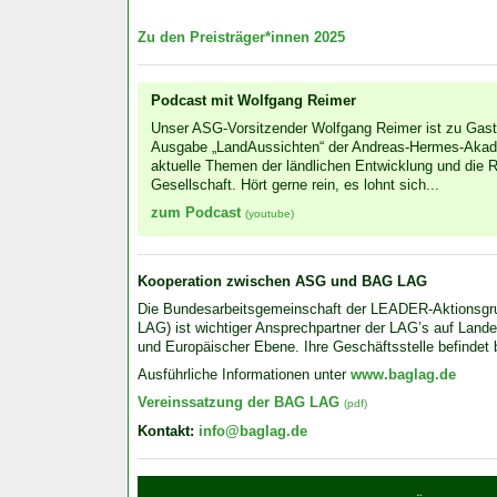
Zu den Preisträger*innen 2025
Podcast mit Wolfgang Reimer
Unser ASG-Vorsitzender Wolfgang Reimer ist zu Gast 
Ausgabe „LandAussichten“ der Andreas-Hermes-Akadem
aktuelle Themen der länd­lichen Ent­wicklung und die R
Gesell­schaft. Hört gerne rein, es lohnt sich...
zum Podcast
(youtube)
Kooperation zwischen ASG und BAG LAG
Die Bundes­arbeits­gemein­schaft der LEADER-Aktions­
LAG) ist wich­tiger Ansprech­partner der LAG’s auf Land
und Euro­päischer Ebene. Ihre Geschäfts­stelle befindet
Ausführliche Informationen unter
www.baglag.de
Vereinssatzung der BAG LAG
(pdf)
Kontakt:
info@baglag.de