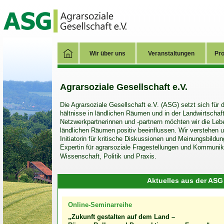
Wir über uns
Veranstaltungen
Pro
Agrarsoziale Gesellschaft e.V.
Die Agrarsoziale Gesellschaft e.V. (ASG) setzt sich für d
hältnisse in länd­lichen Räumen und in der Land­wirt­sch
Netzwerk­partnerinnen und -partnern möchten wir die Leb
ländlichen Räumen positiv beein­flussen. Wir verstehen 
Initiatorin für kritische Diskus­sionen und Meinungs­bildun
Expertin für agrar­soziale Frage­stellungen und Kommuni­ka
Wissen­schaft, Politik und Praxis.
Aktuelles aus der ASG
Online-Seminarreihe
„Zukunft gestalten auf dem Land –