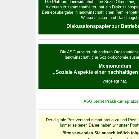
Die Plattform landwirtschaftliche Sozio-Ökonomie, i
Akteuren zusammen­arbeitet, hat ein Diskussions­pap
Betriebsübergabe in land­wirt­schaft­lichen Familien­be
Wissens­lücken und Handlungs­b
Diskussionspapier zur Betrie
Die ASG arbeitet mit anderen Organisationen
landwirt­schaftliche Sozio-ökonomie zus
Memorandum
„Soziale Aspekte einer nachhaltigen
vorgelegt hat.
ASG bietet Praktikumsplätz
Der digitale Postversand nimmt stetig zu und Post i
immer seltener. Daher haben wir unser Post
Bitte verwenden Sie ausschließlich folg